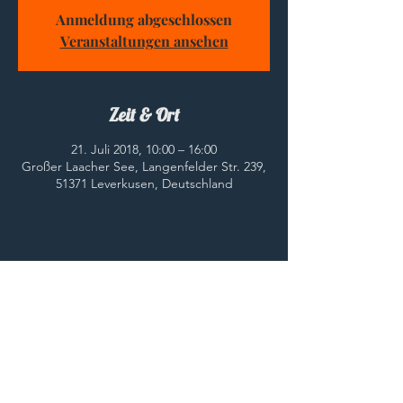
Anmeldung abgeschlossen
Veranstaltungen ansehen
Zeit & Ort
21. Juli 2018, 10:00 – 16:00
Großer Laacher See, Langenfelder Str. 239,
51371 Leverkusen, Deutschland
Diese Veranstaltung teilen
© 2023 HWC e.V.
HOME
Impressum
Kontakt