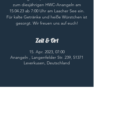
zum diesjährigen HWC-Anangeln am
15.04.23 ab 7:00 Uhr am Laacher See ein.
Für kalte Getränke und heiße Würstchen ist
gesorgt. Wir freuen uns auf euch!
Zeit & Ort
15. Apr. 2023, 07:00
Anangeln , Langenfelder Str. 239, 51371
Leverkusen, Deutschland
Diese Veranstaltung teilen
© 2023 HWC e.V.
HOME