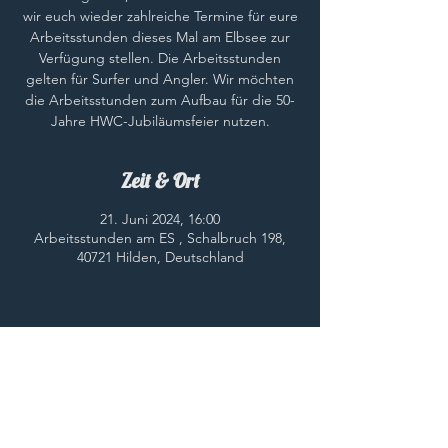
wir euch wieder zahlreiche Termine für eure
Arbeitsstunden dieses Mal am Elbsee zur
Verfügung stellen. Die Arbeitsstunden
gelten für Surfer und Angler. Wir möchten
die Arbeitsstunden zum Aufbau für die 50-
Jahre HWC-Jubiläumsfeier nutzen.
Zeit & Ort
21. Juni 2024, 16:00
Arbeitsstunden am ES , Schalbruch 198,
40721 Hilden, Deutschland
Diese Veranstaltung teilen