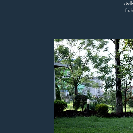
stel
frü