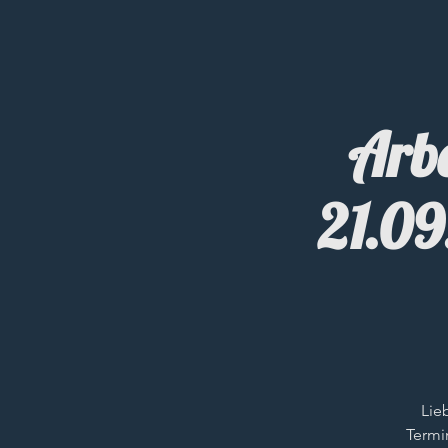
Arbe
21.09
Lie
Termi