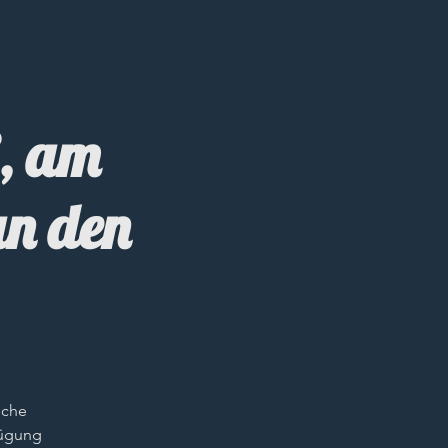
S, am
an den
iche
fügung