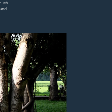
 euch
 und