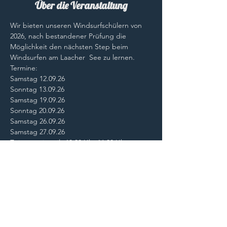
Über die Veranstaltung
Wir bieten unseren Windsurfschülern von 
2026, nach bestandener Prüfung die 
Möglichkeit den nächsten Step beim 
Windsurfen am Laacher  See zu lernen.
Termine:
Samstag 12.09.26
Sonntag 13.09.26
Samstag 19.09.26
Sonntag 20.09.26
Samstag 26.09.26
Samstag 27.09.26
Zeitraum: jeweils 10.30 Uhr-16.30 Uhr
Voraussetzung. Windsurfschein, Surfschuhe
Anmeldung ausschließlich über.
schulung@hwc-hilden.de