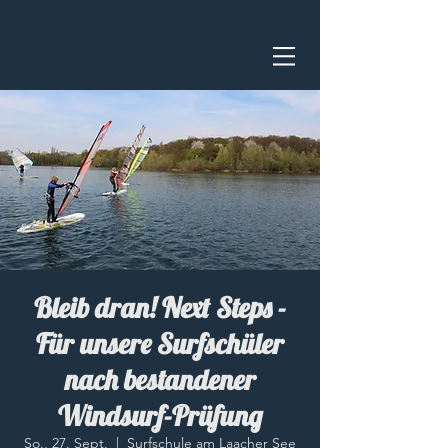
Bleib dran! Next Steps -
Für unsere Surfschüler
nach bestandener
Windsurf-Prüfung
So., 27. Sept.
  |  
Surfschule am Laacher See