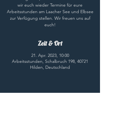
wir euch wieder Termine für eure
Arbeitsstunden am Laacher See und Elbsee
zur Verfügung stellen. Wir freuen uns auf
euch!
Zeit & Ort
21. Apr. 2023, 10:00
Arbeitsstunden, Schalbruch 198, 40721
Hilden, Deutschland
Diese Veranstaltung teilen
© 2023 HWC e.V.
HOME