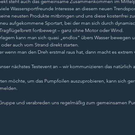
ekt steht auch das gemeinsame Zusammenkommen im Mittelpun
 viele Wassersportfreunde Interesse an diesem neuen Trendsport
 seine neusten Produkte mitbringen und uns diese kostenfrei z
ne neu aufgekommene Sportart, bei der man sich durch dynamisc
agflügelbrett fortbewegt – ganz ohne Motor oder Wind. 
rlagern kann man sich quasi „endlos“ übers Wasser bewegen un
 oder auch vom Strand direkt starten. 
aber wenn man den Dreh erstmal raus hat, dann macht es extrem vi
 unser nächstes Testevent an – wir kommunizieren das natürlich 
rten möchte, um das Pumpfoilen auszuprobieren, kann sich gern
 melden. 
Gruppe und verabreden uns regelmäßig zum gemeinsamen P