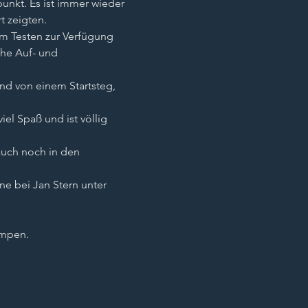
kt. Es ist immer wieder 
 zeigten. 
um Testen zur Verfügung 
he Auf- und 
d von einem Startsteg, 
el Spaß und ist völlig 
auch noch in den 
e bei Jan Stern unter 
umpen.