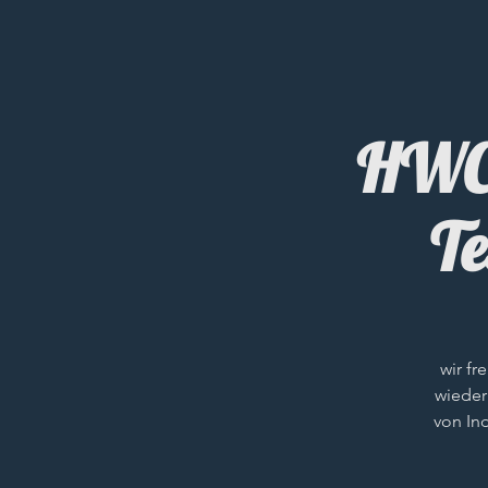
HWC 
Te
wir fr
wieder
von In