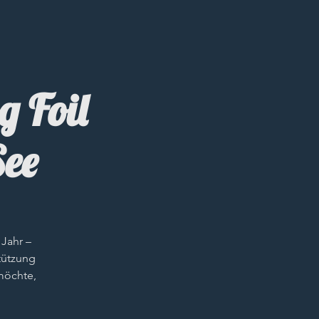
 Foil
See
 Jahr –
tützung
möchte,