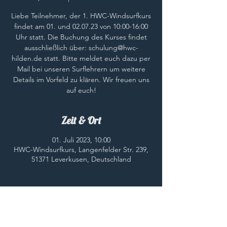
Liebe Teilnehmer, der 1. HWC-Windsurfkurs
findet am 01. und 02.07.23 von 10:00-16:00
Uhr statt. Die Buchung des Kurses findet
ausschließlich über: schulung@hwc-
hilden.de statt. Bitte meldet euch dazu per
Mail bei unseren Surflehrern um weitere
Details im Vorfeld zu klären. Wir freuen uns
auf euch!
Zeit & Ort
01. Juli 2023, 10:00
HWC-Windsurfkurs, Langenfelder Str. 239,
51371 Leverkusen, Deutschland
Diese Veranstaltung teilen