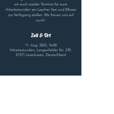
wir euch wieder Termine für eure
Arbeitsstunden am Laacher See und Elbsee
zur Verfügung stellen. Wir freuen uns auf
euch!
Zeit & Ort
11. Aug. 2023, 16:00
Arbeitsstunden, Langenfelder Str. 239,
51371 Leverkusen, Deutschland
Diese Veranstaltung teilen
© 2023 HWC e.V.
HOME