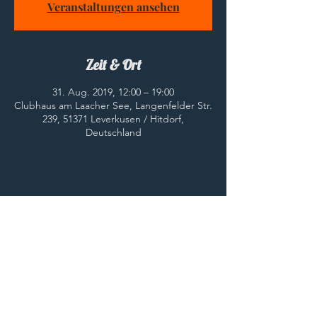
Veranstaltungen ansehen
Zeit & Ort
31. Aug. 2019, 12:00 – 19:00
Clubhaus am Laacher See, Langenfelder Str.
239, 51371 Leverkusen / Hitdorf,
Deutschland
Diese Veranstaltung teilen
© 2023 HWC e.V.
HOME
Impressum
Kontakt