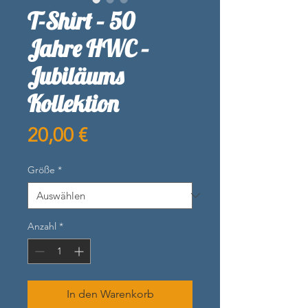
T-Shirt – 50
Jahre HWC –
Jubiläums
Kollektion
Preis
20,00 €
Größe
*
Anzahl
*
In den Warenkorb